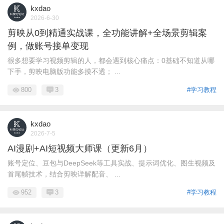
kxdao
2026-6-30
剪映从0到精通实战课，全功能讲解+全场景剪辑案
例，做账号接单变现
很多想要学习视频剪辑的人，都会遇到核心痛点：0基础不知道从哪
下手，剪映电脑版功能多摸不透； ...
800
3
#学习教程
kxdao
2026-7-5
AI漫剧+AI短视频大师课（更新6月）
账号定位、豆包与DeepSeek等工具实战、提示词优化、图生视频及
首尾帧技术，结合剪映详解配音、 ...
952
3
#学习教程