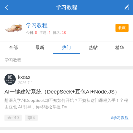
学习教程
学习教程
收藏
今日:
0
主题:
4
排名:
18
全部
最新
热门
热帖
精华
学习教程
kxdao
2026-7-1
AI一键建站系统（DeepSeek+豆包AI+Node.JS）
想深入学习DeepSeek却不知如何开始？不妨从这门课程入手！全程
由豆包 AI 引导，你将轻松掌握 De ...
910
4
#学习教程