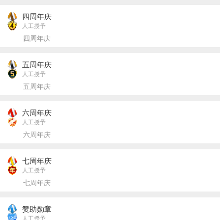
四周年庆
人工授予
四周年庆
五周年庆
人工授予
五周年庆
六周年庆
人工授予
六周年庆
七周年庆
人工授予
七周年庆
赞助勋章
人工授予