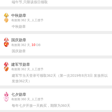
端午节,只限该假日领取
中秋勋章
有效期 362 天, 人工授予
中秋勋章
国庆勋章
10
有效期 362 天,
DB
国庆勋章
建军节勋章
有效期 362 天, 人工授予
建军节当天登录可领取362天（第一次2019年8月3日 发放所以
发放362天）
七夕勋章
有效期 360 天, 人工授予
每年七夕开放一天购买，期限为360天