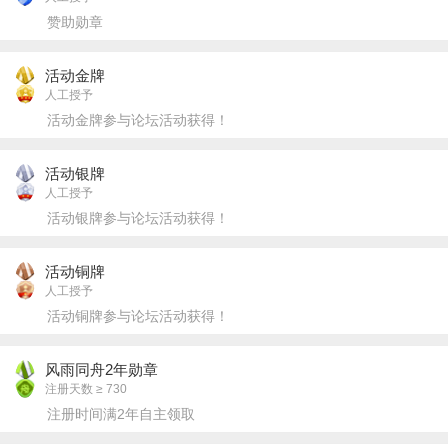
赞助勋章
活动金牌
人工授予
活动金牌参与论坛活动获得！
活动银牌
人工授予
活动银牌参与论坛活动获得！
活动铜牌
人工授予
活动铜牌参与论坛活动获得！
风雨同舟2年勋章
注册天数 ≥ 730
注册时间满2年自主领取