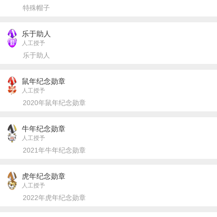
特殊帽子
乐于助人
人工授予
乐于助人
鼠年纪念勋章
人工授予
2020年鼠年纪念勋章
牛年纪念勋章
人工授予
2021年牛年纪念勋章
虎年纪念勋章
人工授予
2022年虎年纪念勋章