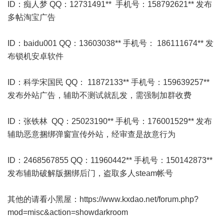
ID：痴人梦 QQ：12731491** 手机号：158792621** 发布
多帖淘宝广告
ID：baidu001 QQ：13603038** 手机号： 186111674** 发
布锁机安卓软件
ID：科学宋国民 QQ： 11872133** 手机号：159639257**
发布外站广告，辅助不测试就乱发，需强制加群收费
ID：张铁林 QQ：25023190** 手机号：176001529** 发布
辅助恶意捆绑弹窗宣传外站，经审查是故意行为
ID：2468567855 QQ：11960442** 手机号：150142873**
发布辅助破解版捆绑后门，盗取多人steam帐号
其他的请看小黑屋：
https://www.kxdao.net/forum.php?
mod=misc&action=showdarkroom