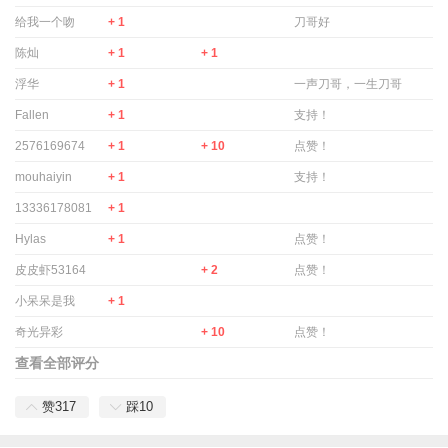
给我一个吻
+ 1
刀哥好
陈灿
+ 1
+ 1
浮华
+ 1
一声刀哥，一生刀哥
Fallen
+ 1
支持！
2576169674
+ 1
+ 10
点赞！
mouhaiyin
+ 1
支持！
13336178081
+ 1
Hylas
+ 1
点赞！
皮皮虾53164
+ 2
点赞！
小呆呆是我
+ 1
奇光异彩
+ 10
点赞！
查看全部评分
赞
317
踩
10