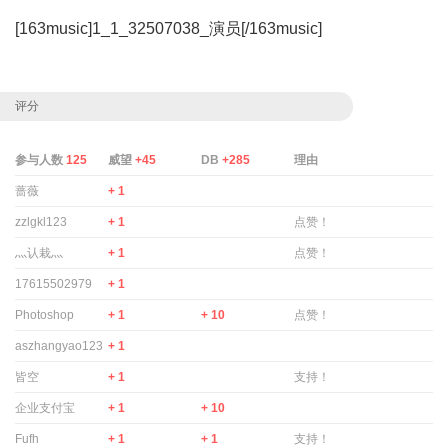
[163music]1_1_32507038_演员[/163music]
评分
参与人数
125
威望
+45
DB
+285
理由
蔷薇
+ 1
zzlgkl123
+ 1
点赞！
灬认栽灬
+ 1
点赞！
17615502979
+ 1
Photoshop
+ 1
+ 10
点赞！
aszhangyao123
+ 1
皆空
+ 1
支持！
企业支付宝
+ 1
+ 10
Fufh
+ 1
+ 1
支持！