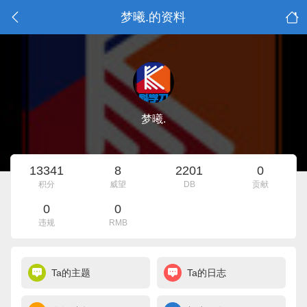
梦曦.的资料
梦曦.
13341
8
2201
0
积分
威望
DB
贡献
0
0
违规
RMB
Ta的主题
Ta的日志