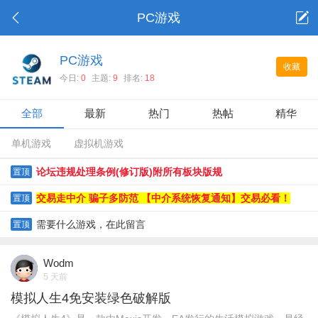
PC游戏
PC游戏
收藏
今日:
0
主题:
9
排名:
18
全部
最新
热门
热帖
精华
单机游戏
虚拟机游戏
论坛违规处理条例(修订版)附所有板块版规
置顶
交易走中介 骗子多防范 【中介系统恢复通知】交易必看！
置顶
需要什么游戏，在此留言
置顶
Wodm
5 天前
模拟人生4免安装绿色破解版