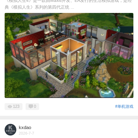
《模拟人生4》是一款由Maxis开发、EA发行的生活模拟游戏，是经
典《模拟人生》系列的第四代正统 ...
123
0
#单机游戏
kxdao
2026-7-7