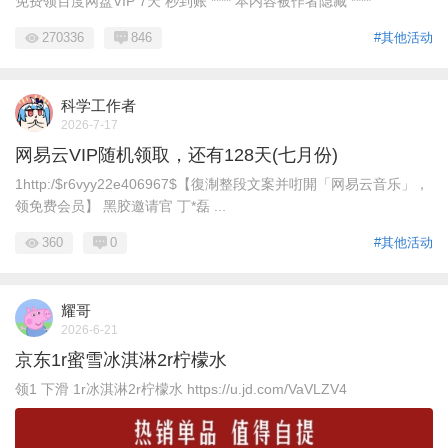
免费领百度网盘VIP 7天 秒到账 **** 本内容被作者隐藏 ****
270336
846
#其他活动
科学工作者
2026-7-17
网易云VIP随机领取，还有128天(七月份)
1http:/$r6vyy22e406967$【復淛整段文案并咑閞「网易云音乐」，
领免费会员】 黑胶邀请官 丁*磊 ...
360
0
#其他活动
耀哥
2026-6-21
京东1r蜜雪冰淇淋2r柠檬水
领1 下滑 1r冰淇淋2r柠檬水 https://u.jd.com/VaVLZV4