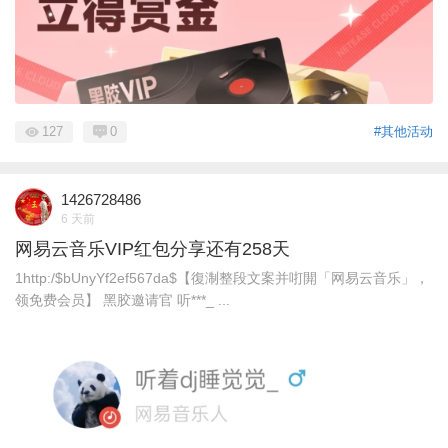
127
0
#其他活动
1426728486
6 天前
网易云音乐VIP红包分享还有258天
1http:/$bUnyYf2ef567da$【復淛整段文案并咑閞「网易云音乐」，
领免费会员】 黑胶邀请官 听***_ ...