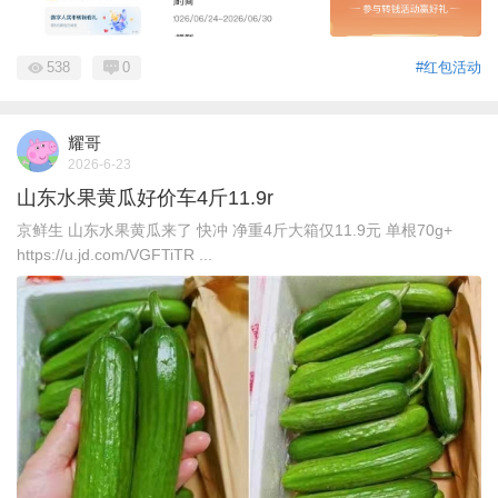
538
0
#红包活动
耀哥
2026-6-23
山东水果黄瓜好价车4斤11.9r
京鲜生 山东水果黄瓜来了 快冲 净重4斤大箱仅11.9元 单根70g+
https://u.jd.com/VGFTiTR ...