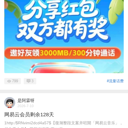
799
3
#流量话费
是阿霖呀
2026-7-10
网易云会员剩余128天
1http:/$RNvimi2dcd4a57$【復淛整段文案并咑閞「网易云音乐」，