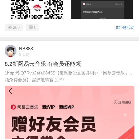
209
0
#红包活动
NB888
5 天前
8.2新网易云音乐 有会员还能领
1http:/$iQ7Rvu2efa6845$【復淛整段文案并咑閞「网易云音乐」，
领免费会员】 黑胶邀请官 别***- ...