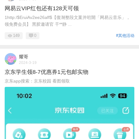
网易云VIP红包还有128天可领
1http:/$EruiAv2ee26aff$【復淛整段文案并咑閞「网易云音乐」，
领免费会员】 黑胶邀请官 干**静 ...
149
0
#其他活动
耀哥
2024-3-19
京东学生领8-7优惠券1元包邮实物
京东app搜索：京东校园 看图领取