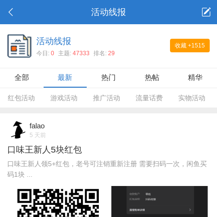
活动线报
活动线报
收藏
+1515
今日:
0
主题:
47333
排名:
29
全部
最新
热门
热帖
精华
红包活动
游戏活动
推广活动
流量话费
实物活动
falao
5 天前
口味王新人5块红包
口味王新人领5+红包，老号可注销重新注册 需要扫码一次，闲鱼买
码1块 ...