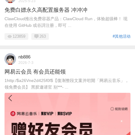
2025-5-23
免费白嫖永久高配置服务器 冲冲冲
ClawCloud推出免费容器产品：ClawCloud Run，体验超级棒！ 现
在使用 GitHub 或谷謌注册，即可 ...
123859
263
#其他活动
nb886
2026-7-3
网易云会员 有会员还能领
1http:/$a26Vne2d425f0f$【復淛整段文案并咑閞「网易云音乐」，
领免费会员】 黑胶邀请官 别***- ...