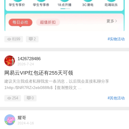
8199
2
#实物活动
1426728486
2026-7-24
网易云VIP红包还有255天可领
建议关注我或者私聊我发一条消息，以后我会直接私聊分享
1http:/$NR7RZr2eb088fb$【復淛整段文 ...
254
0
#其他活动
耀哥
2024-4-16