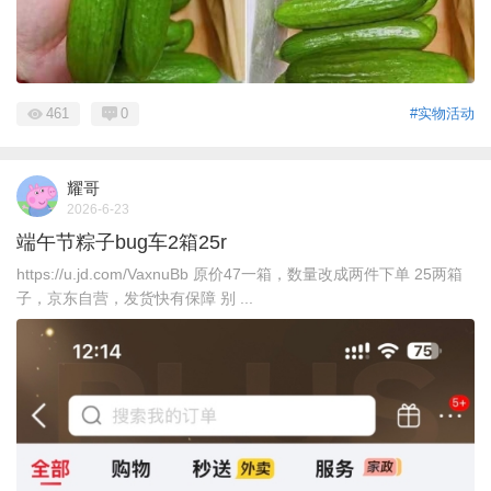
461
0
#实物活动
耀哥
2026-6-23
端午节粽子bug车2箱25r
https://u.jd.com/VaxnuBb 原价47一箱，数量改成两件下单 25两箱
子，京东自营，发货快有保障 别 ...