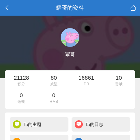
耀哥的资料
耀哥
21128
80
16861
10
积分
威望
DB
贡献
0
0
违规
RMB
Ta的主题
Ta的日志