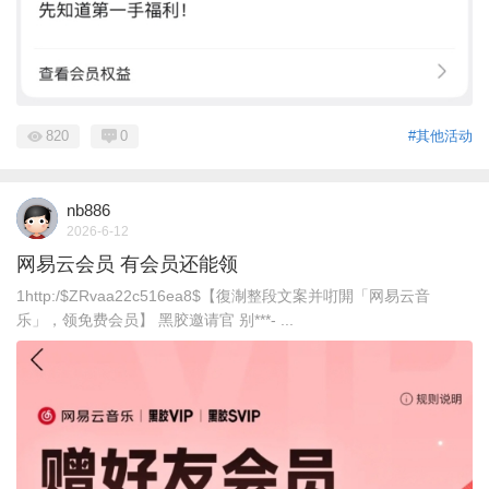
820
0
#其他活动
nb886
2026-6-12
网易云会员 有会员还能领
1http:/$ZRvaa22c516ea8$【復淛整段文案并咑閞「网易云音
乐」，领免费会员】 黑胶邀请官 别***- ...