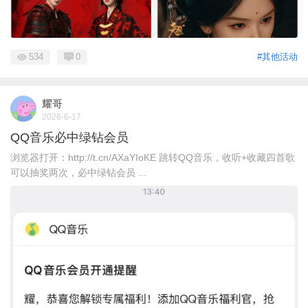
534
0
#其他活动
耀哥
2026-6-17
QQ音乐必中绿钻会员
浏览器打开：http://t.cn/AXaYIoKE 跳转QQ音乐，收听+收藏四首歌
可以抽奖两次，必中绿钻会员 ...