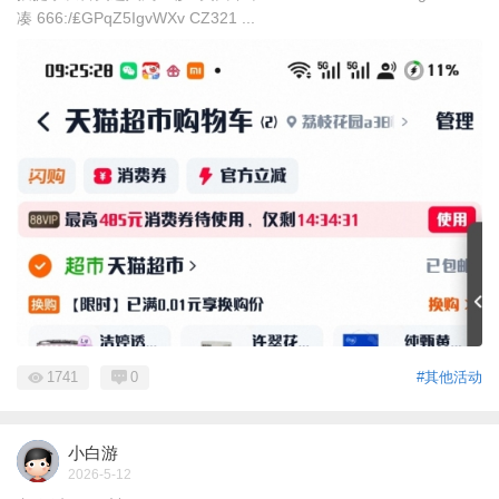
凑 666:/₤GPqZ5IgvWXv CZ321 ...
1741
0
#其他活动
小白游
2026-5-12