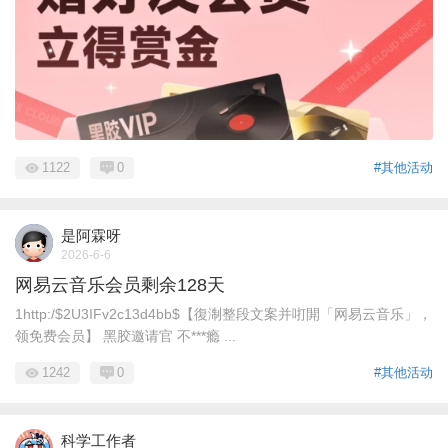
1122
0
#其他活动
是阿霖呀
2026-6-6
网易云音乐会员剩余128天
1http:/$2U3IFv2c13d4bb$【復淛整段文案并咑閞「网易云音乐」，
领免费会员】 黑胶邀请官 不***瘾 ...
1242
0
#其他活动
科学工作者