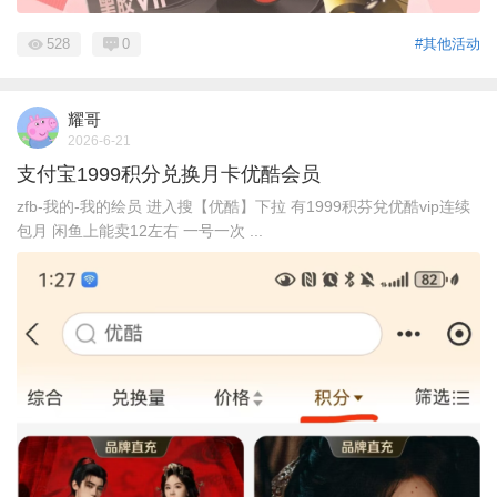
528
0
#其他活动
耀哥
2026-6-21
支付宝1999积分兑换月卡优酷会员
zfb-我的-我的绘员 进入搜【优酷】下拉 有1999积芬兌优酷vip连续
包月 闲鱼上能卖12左右 一号一次 ...