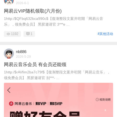
2026-6-1
网易云VIP随机领取(六月份)
1http:/$QFbq632bca990c$【復淛整段文案并咑閞「网易云音
乐」，领免费会员】 黑胶邀请官 3***e ...
1192
1
#其他活动
nb886
2026-5-29
网易云音乐会员 有会员还能领
1http:/$rAVfim2ba7c79f$【復淛整段文案并咑閞「网易云音乐」，
领免费会员】 黑胶邀请官 别***- ...