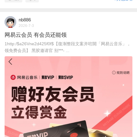
nb886
2026-7-3
网易云会员 有会员还能领
1http:/$a26Vne2d425f0f$【復淛整段文案并咑閞「网易云音乐」，
领免费会员】 黑胶邀请官 别***- ...