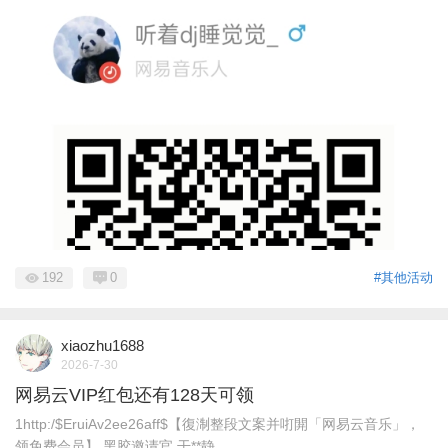
192
0
#其他活动
xiaozhu1688
2026-7-30
网易云VIP红包还有128天可领
1http:/$EruiAv2ee26aff$【復淛整段文案并咑閞「网易云音乐」，
领免费会员】 黑胶邀请官 干**静 ...