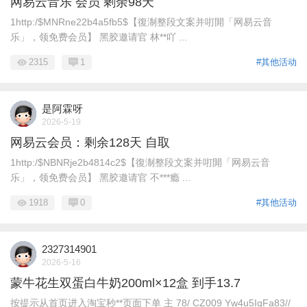
网易云音乐 会员 剩余98天
1http:/$MNRne22b4a5fb5$【復淛整段文案并咑閞「网易云音
乐」，领免费会员】 黑胶邀请官 林**吖 ...
2315
1
#其他活动
是阿霖呀
2026-5-19
网易云会员：剩余128天 自取
1http:/$NBNRje2b4814c2$【復淛整段文案并咑閞「网易云音
乐」，领免费会员】 黑胶邀请官 不***瘾 ...
1918
0
#其他活动
2327314901
2026-5-16
蒙牛花生双蛋白牛奶200ml×12盒 到手13.7
按提示从首页进入淘宝秒**页面下单 主 78/ CZ009 Yw4u5IgFa83//