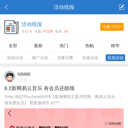
活动线报
活动线报
收藏
+1515
今日:
0
主题:
47328
排名:
29
全部
最新
热门
热帖
精华
游戏活动
推广活动
流量话费
实物活动
其他活动
NB888
6 天前
8.2新网易云音乐 有会员还能领
1http:/$iQ7Rvu2efa6845$【復淛整段文案并咑閞「网易云音乐」，
领免费会员】 黑胶邀请官 别***- ...