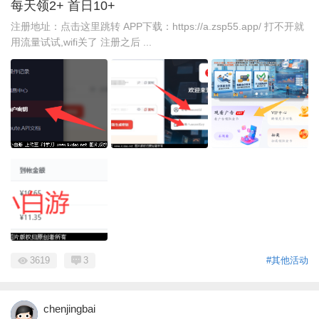
每天领2+ 首日10+
注册地址：点击这里跳转 APP下载：https://a.zsp55.app/ 打不开就
用流量试试,wifi关了 注册之后 ...
3619
3
#其他活动
chenjingbai