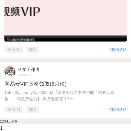
1819
0
#其他活动
科学工作者
2026-5-6
网易云VIP随机领取(5月份)
1http:/$yIzmmy2ac000cd$【復淛整段文案并咑閞「网易云音
乐」，领免费会员】 黑胶邀请官 3***e ...
1841
0
#其他活动
1
2
3
4
.. 546