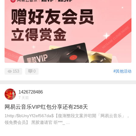
153
0
#其他活动
1426728486
7 天前
网易云音乐VIP红包分享还有258天
1http:/$bUnyYf2ef567da$【復淛整段文案并咑閞「网易云音乐」，
领免费会员】 黑胶邀请官 听***_ ...