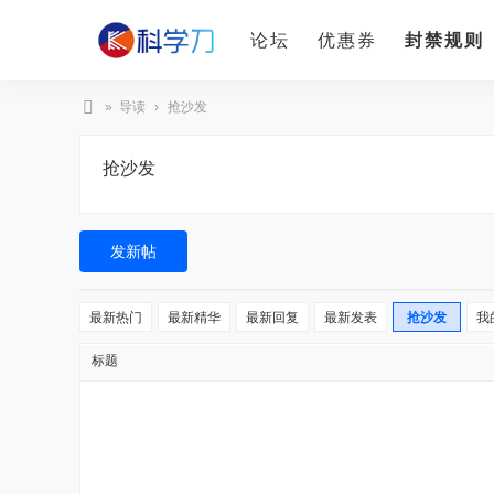
论坛
优惠券
封禁规则
»
导读
›
抢沙发
科
抢沙发
学
刀
发新帖
最新热门
最新精华
最新回复
最新发表
抢沙发
我
标题