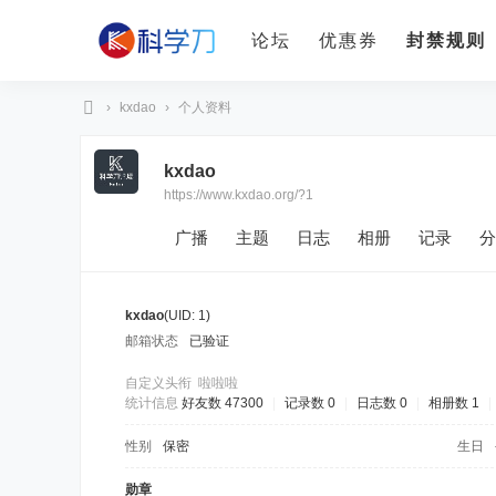
论坛
优惠券
封禁规则
›
kxdao
›
个人资料
科
kxdao
学
https://www.kxdao.org/?1
刀
广播
主题
日志
相册
记录
分
kxdao
(UID: 1)
邮箱状态
已验证
自定义头衔
啦啦啦
统计信息
好友数 47300
|
记录数 0
|
日志数 0
|
相册数 1
|
性别
保密
生日
勋章