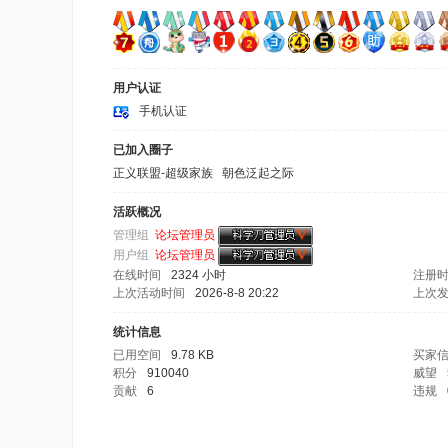
用户认证
手机认证
已加入圈子
正义联盟-超级家族
朝色泛起之际
活跃概况
管理组
论坛管理员
用户组
论坛管理员
在线时间
2324 小时
注册
上次活动时间
2026-8-8 20:22
上次
统计信息
已用空间
9.78 KB
买家
积分
910040
威望
贡献
6
违规