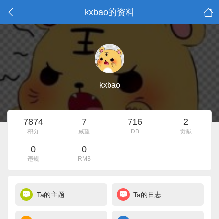
kxbao的资料
kxbao
7874
7
716
2
积分
威望
DB
贡献
0
0
违规
RMB
Ta的主题
Ta的日志