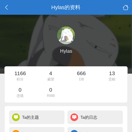
Hylas的资料
Hylas
1166
4
666
13
积分
威望
DB
贡献
0
0
违规
RMB
Ta的主题
Ta的日志