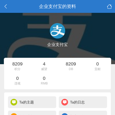
企业支付宝的资料
企业支付宝
8209
4
8209
0
积分
威望
DB
贡献
0
0
违规
RMB
Ta的主题
Ta的日志