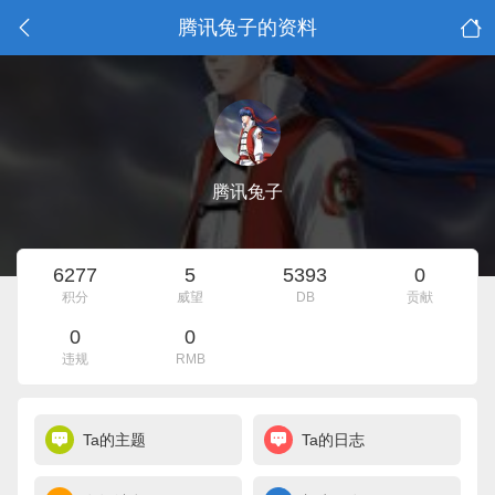
腾讯兔子的资料
腾讯兔子
6277
5
5393
0
积分
威望
DB
贡献
0
0
违规
RMB
Ta的主题
Ta的日志