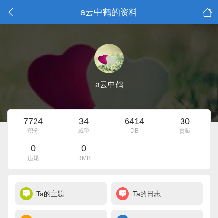
a云中鹤的资料
a云中鹤
7724
34
6414
30
积分
威望
DB
贡献
0
0
违规
RMB
Ta的主题
Ta的日志