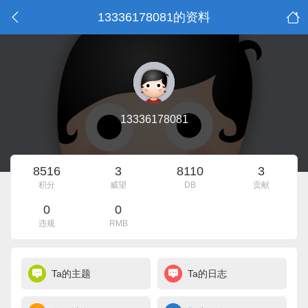
13336178081的资料
13336178081
8516
3
8110
3
积分
威望
DB
贡献
0
0
违规
RMB
Ta的主题
Ta的日志