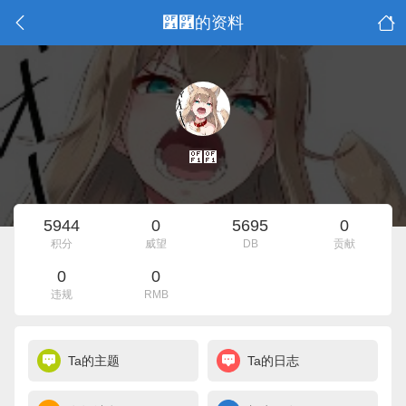
ㅤ࿱࿱的资料
ㅤ࿱࿱
5944
0
5695
0
积分
威望
DB
贡献
0
0
违规
RMB
Ta的主题
Ta的日志