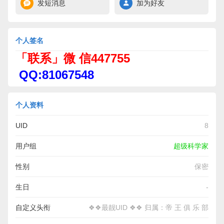
发短消息
加为好友
个人签名
「联系」微 信447755
QQ:81067548
个人资料
UID
8
用户组
超级科学家
性别
保密
生日
-
自定义头衔
❖❖最靓UID ❖❖ 归属：帝 王 俱 乐 部