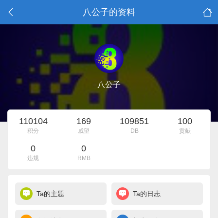
八公子的资料
八公子
110104
169
109851
100
积分
威望
DB
贡献
0
0
违规
RMB
Ta的主题
Ta的日志