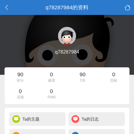
q78287984的资料
q78287984
90
0
90
0
积分
威望
DB
贡献
0
0
违规
RMB
Ta的主题
Ta的日志