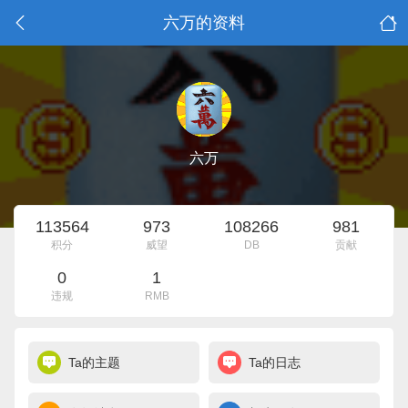
六万的资料
六万
113564
973
108266
981
积分
威望
DB
贡献
0
1
违规
RMB
Ta的主题
Ta的日志