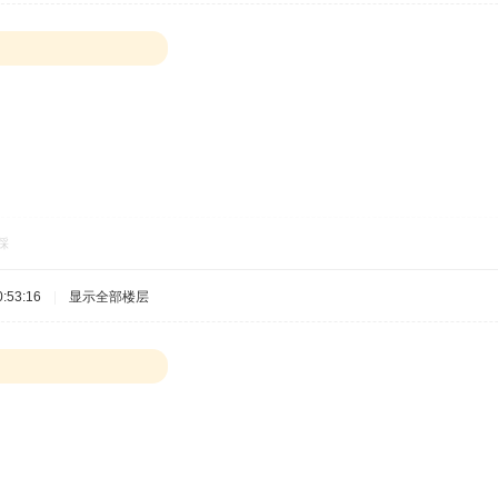
踩
:53:16
|
显示全部楼层