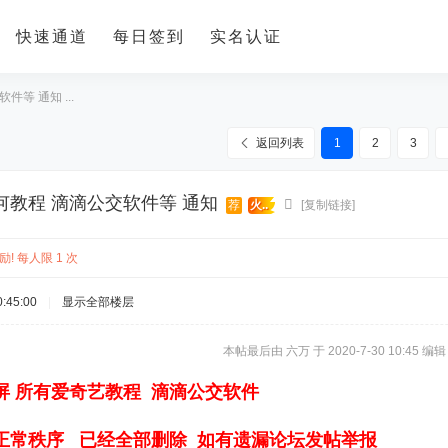
快速通道
每日签到
实名认证
等 通知 ...
返回列表
1
2
3
何教程 滴滴公交软件等 通知
荐
火..
[复制链接]
! 每人限 1 次
:45:00
|
显示全部楼层
本帖最后由 六万 于 2020-7-30 10:45 编辑
屏 所有爱奇艺教程 滴滴公交软件
正常秩序 已经全部删除 如有遗漏论坛发帖举报