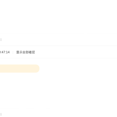
踩
:47:14
|
显示全部楼层
踩