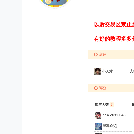
以后交易区禁止
有好的教程多多
点评
小天才
评分
参与人数
7
qq459286045
+
黑客奇迹
+