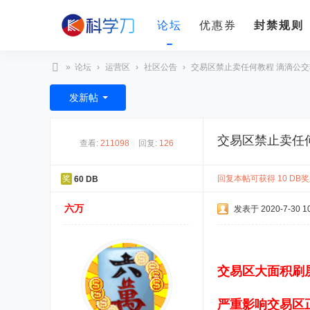
论坛
优惠券
封禁规则
»
论坛
›
运营区
›
社区公告
›
交易区禁止卖任何教程 滴滴公交软件
科
发新帖
学
刀
交易区禁止卖任
查看:
211098
|
回复:
126
回复本帖可获得 10 DB奖励
奖
60 DB
六万
发表于 2020-7-30 10
交易区大面积刷
严重影响交易区