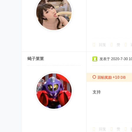
回复
赞
蝎子莱莱
发表于 2020-7-30 10
+10
回帖奖励
DB
支持
回复
赞