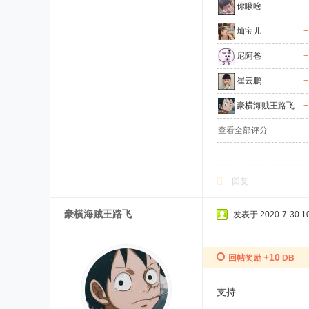
你瞅啥
+
灿宝儿
+
尼阿爸
+
崔云鹏
+
豪横海贼王路飞
+
查看全部评分
回复
豪横海贼王路飞
发表于 2020-7-30 10
+10
回帖奖励
DB
支持