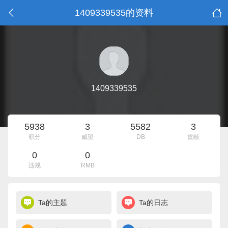
1409339535的资料
1409339535
5938
3
5582
3
积分
威望
DB
贡献
0
0
违规
RMB
Ta的主题
Ta的日志