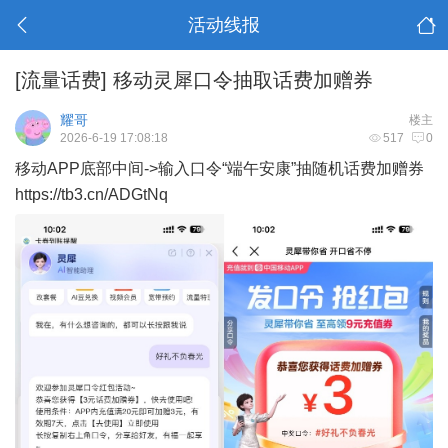
活动线报
[流量话费]
移动灵犀口令抽取话费加赠券
耀哥
楼主
2026-6-19 17:08:18
517
0
移动APP底部中间->输入口令“端午安康”抽随机话费加赠券
https://tb3.cn/ADGtNq