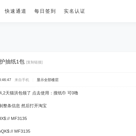
快速通道
每日签到
实名认证
植护抽纸1包
[复制链接]
:46:47
来自手机
|
显示全部楼层
部分人2天猫洪包领了 点去使用：搜纸巾 可0噜
制整条信息 然后打开淘宝
X$:// MF3135
K$:// MF3135