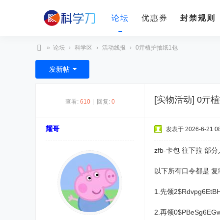
论坛
优惠券
封禁规则
»
论坛
›
科学区
›
活动线报
›
0亓植护抽纸1包
科
发新帖
学
刀
[实物活动]
0亓
查看:
610
|
回复:
0
耀哥
发表于 2026-6-21 08
zfb-卡包 往下拉 
以下所有口令都是 复
1.先领2$Rdvpg6EtBH
2.再领0$PBeSg6EGwQ