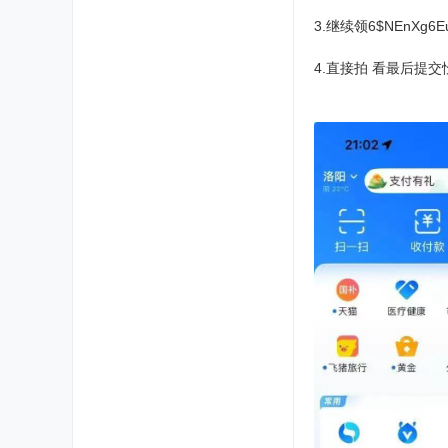
3.继续领6$NEnXg6EuV
4.直接拍 看最后提交忦 6$