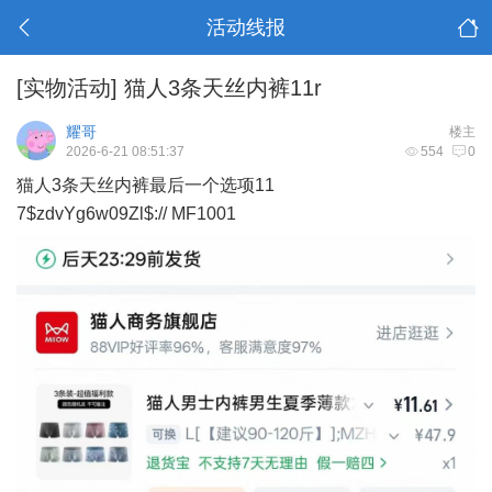
活动线报
[实物活动]
猫人3条天丝内裤11r
耀哥
楼主
2026-6-21 08:51:37
554
0
猫人3条天丝内裤最后一个选项11
7$zdvYg6w09Zl$:// MF1001