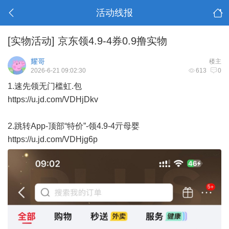
活动线报
[实物活动]
京东领4.9-4券0.9撸实物
耀哥
楼主
2026-6-21 09:02:30
613
0
1.速先领无门槛虹.包
https://u.jd.com/VDHjDkv
2.跳转App-顶部“特价”-领4.9-4亓母婴
https://u.jd.com/VDHjg6p