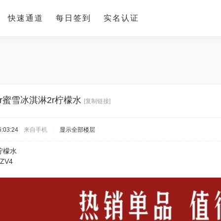
快速通道
每日签到
实名认证
r蜜雪冰淇淋2r柠檬水
[复制链接]
:03:24
来自手机
|
显示全部楼层
r柠檬水
LZV4