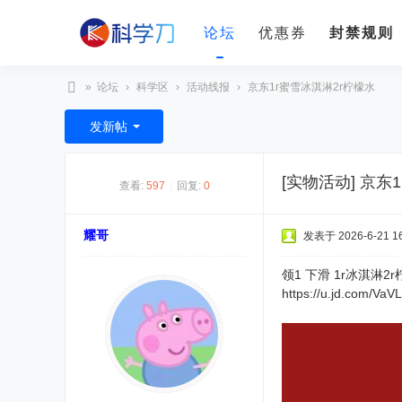
论坛
优惠券
封禁规则
»
论坛
›
科学区
›
活动线报
›
京东1r蜜雪冰淇淋2r柠檬水
科
发新帖
学
刀
[实物活动]
京东1
查看:
597
|
回复:
0
耀哥
发表于 2026-6-21 16
领1 下滑 1r冰淇淋2
https://u.jd.com/VaV