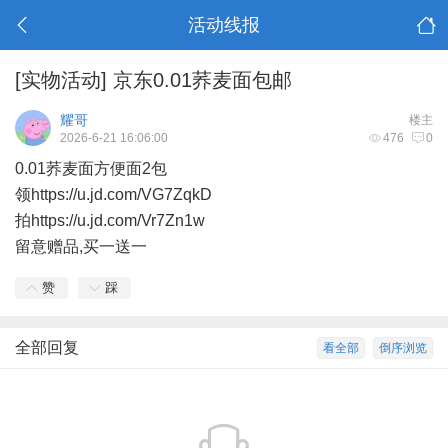
活动线报
[实物活动]
京东0.01荞麦面包邮
耀哥
楼主
2026-6-21 16:06:00
476
0
0.01荞麦面方便面2包
领https://u.jd.com/VG7ZqkD
拍https://u.jd.com/Vr7Zn1w
留意赠品,买一送一
赞
踩
全部回复
看全部
倒序浏览