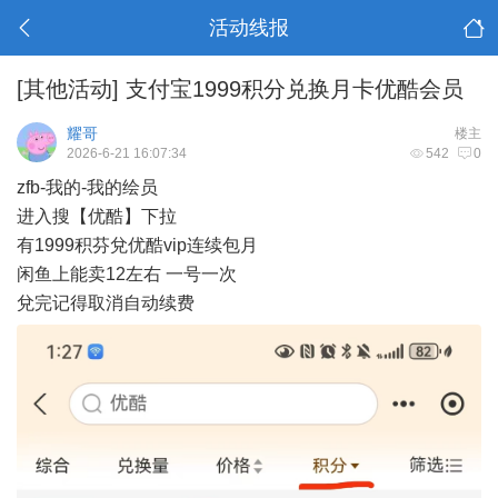
活动线报
[其他活动]
支付宝1999积分兑换月卡优酷会员
耀哥
楼主
2026-6-21 16:07:34
542
0
zfb-我的-我的绘员
进入搜【优酷】下拉
有1999积芬兌优酷vip连续包月
闲鱼上能卖12左右 一号一次
兌完记得取消自动续费