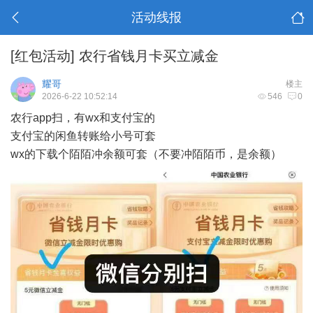
活动线报
[红包活动]
农行省钱月卡买立减金
耀哥
楼主
2026-6-22 10:52:14
546
0
农行app扫，有wx和支付宝的
支付宝的闲鱼转账给小号可套
wx的下载个陌陌冲余额可套（不要冲陌陌币，是余额）