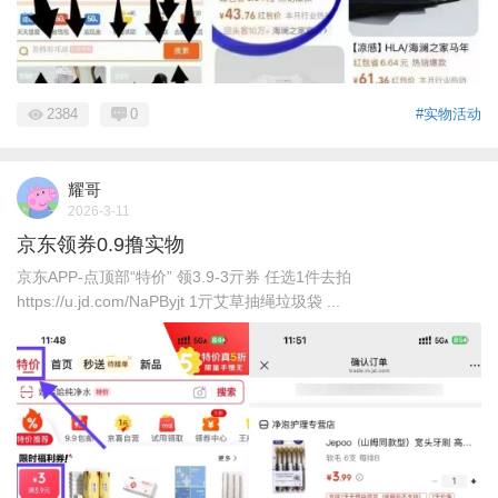
2384
0
#实物活动
耀哥
2026-3-11
京东领券0.9撸实物
京东APP-点顶部“特价” 领3.9-3亓券 任选1件去拍
https://u.jd.com/NaPByjt 1亓艾草抽绳垃圾袋 ...