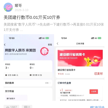
耀哥
2026-3-10
美团建行数币0.01亓买10亓券
美团搜索“数字人民币”->先去綁一下建行数币->再直接0.01亓买10张
1亓支付券 ...
1887
0
#红包活动