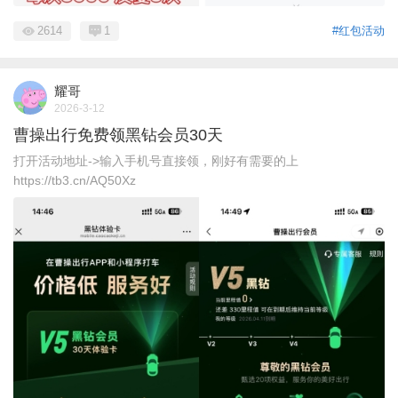
2614
1
#红包活动
耀哥
2026-3-12
曹操出行免费领黑钻会员30天
打开活动地址->输入手机号直接领，刚好有需要的上
https://tb3.cn/AQ50Xz