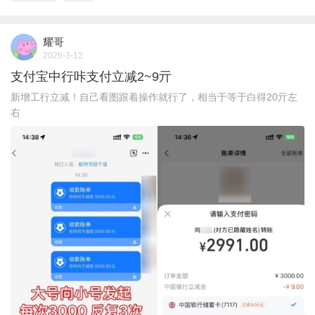
耀哥
2026-3-12
支付宝中行咔支付立减2~9亓
新增工行立减！自己看图跟着操作就行了，相当于等于白得20亓左
右