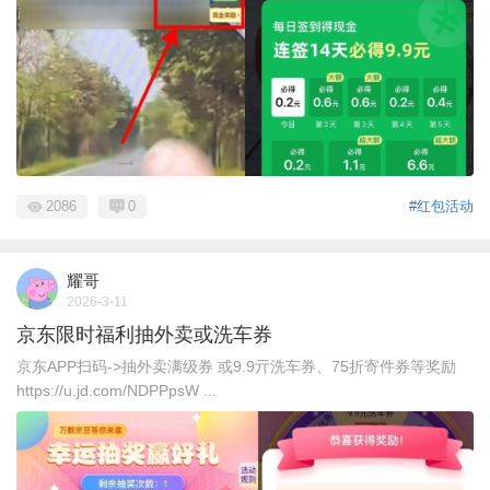
2086
0
#红包活动
耀哥
2026-3-11
京东限时福利抽外卖或洗车券
京东APP扫码->抽外卖满级券 或9.9亓洗车券、75折寄件券等奖励
https://u.jd.com/NDPPpsW ...