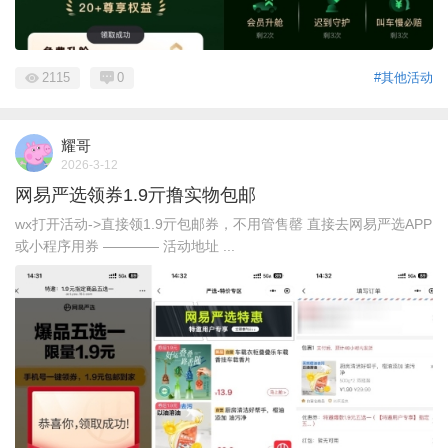
2115
0
#其他活动
耀哥
2026-3-12
网易严选领券1.9亓撸实物包邮
wx打开活动->直接领1.9亓包邮券，不用管售罄 直接去网易严选APP
或小程序用券 ———— 活动地址 ...