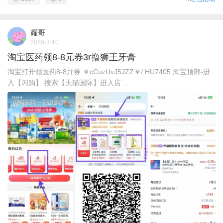
耀哥
2026-3-10
淘宝医药领8-8元券3r撸狮王牙膏
淘宝打开领医药8-8亓券 ￥cCuzUvJ5JZZ￥/ HU7405 淘宝顶部-进
入【闪购】 搜索【天猫国际】进入店 ...