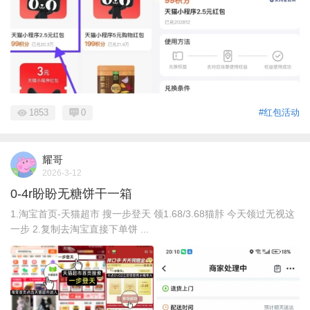
1853
0
#红包活动
耀哥
2026-3-12
0-4r盼盼无糖饼干一箱
1.淘宝首页-天猫超市 搜一步登天 领1.68/3.68猫胩 今天领过无视这
一步 2.复制去淘宝直接下单饼 ...