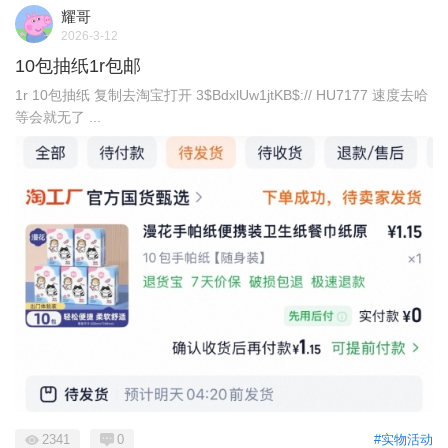
耀哥
2026-3-12
10包抽纸1r包邮
1r 10包抽纸 复制去淘宝打开 3$BdxlUw1jtKB$:// HU7177 速度去哈
等会就无了 ...
2341
0
#实物活动