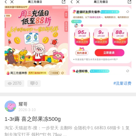
2070
0
#流量话费
耀哥
2026-3-10
1-3r薅 喜之郎果冻500g
淘宝-天猫超市-搜：一步登天 去翻咔 会随机中1.68和3.68猫卡 1.复
制去淘宝打开 领秒**红包 7$qz ...