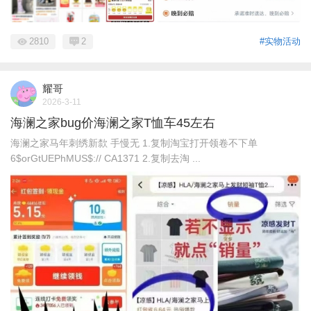
2810
2
#实物活动
耀哥
2026-3-11
海澜之家bug价海澜之家T恤车45左右
海澜之家马年刺绣新歀 手慢无 1.复制淘宝打开领卷不下单
6$orGtUEPhMUS$:// CA1371 2.复制去淘 ...