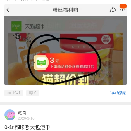
1941
0
#实物活动
耀哥
2026-3-10
0-1r嘟咔熊大包湿巾