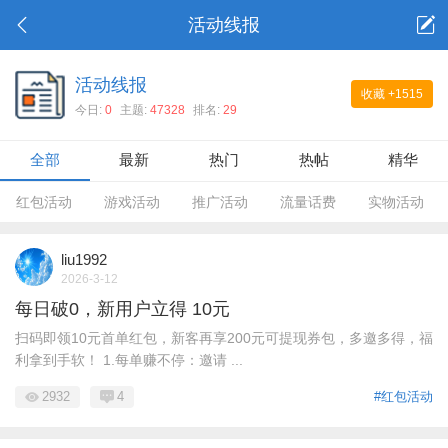
活动线报
活动线报
收藏
+1515
今日:
0
主题:
47328
排名:
29
全部
最新
热门
热帖
精华
红包活动
游戏活动
推广活动
流量话费
实物活动
liu1992
2026-3-12
每日破0，新用户立得 10元
扫码即领10元首单红包，新客再享200元可提现券包，多邀多得，福
利拿到手软！ 1.每单赚不停：邀请 ...
2932
4
#红包活动