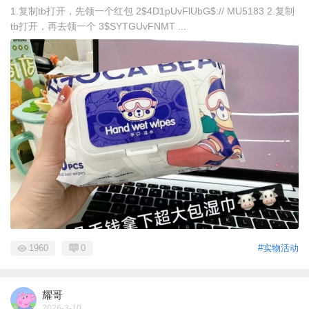
1.复制tb打开，先领一个红包 2$4D1pUvFlUbG$:// MU5183 2.复制
tb打开，再去领一个 3$SYTGUvFNMT ...
1960
0
#实物活动
耀哥
2026-3-10