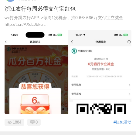
浙江农行每周必得支付宝红包
wx打开跳农行APP->每周1次机会，抽0.66~666亓支付宝立减金
http://t.cn/AXcLJbku ...
1884
0
#红包活动