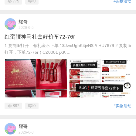
775
0
#实物活动
耀哥
2026-6-5
红蛮腰神马礼盒好价车72-76r
1.复制tb打开，领礼金不下单 1$JwxUgbK4jvN$:// HU7679 2.复制tb
打开，下单72-76r ( CZ0001 jXK ...
887
0
#实物活动
耀哥
2026-6-3