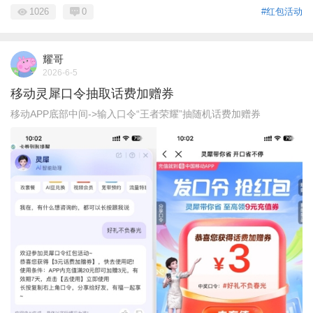
1026
0
#红包活动
耀哥
2026-6-5
移动灵犀口令抽取话费加赠券
移动APP底部中间->输入口令“王者荣耀”抽随机话费加赠券