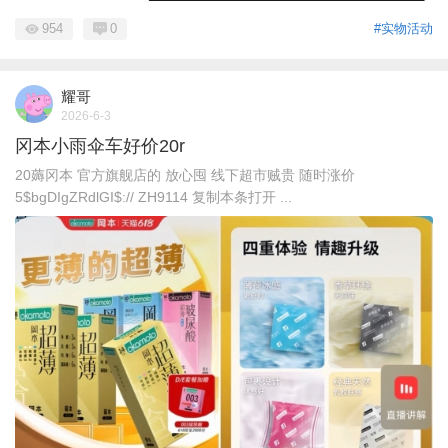
954
0
#实物活动
耀哥
2026-6-3
冈本小雨伞车好价20r
20薅冈本 官方旗舰店的 放心囤 线下超市贼贵 随时涨价
5$bgDIgZRdlGI$:// ZH9114 复制本条打开 ...