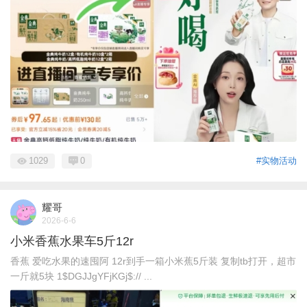
1029
0
#实物活动
耀哥
2026-6-6
小米香蕉水果车5斤12r
香蕉 爱吃水果的速囤阿 12r到手一箱小米蕉5斤装 复制tb打开，超市
一斤就5块 1$DGJJgYFjKGj$:// ...