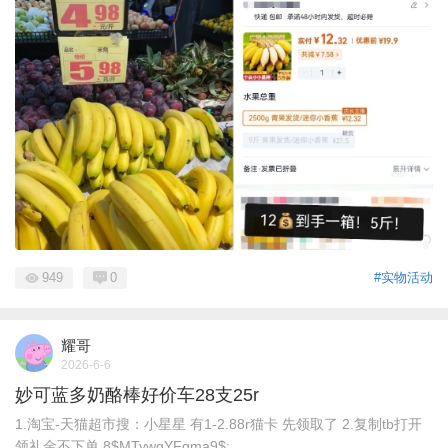
949
0
#实物活动
耀哥
2026-6-6
妙可蓝多奶酪棒好价车28支25r
1.淘宝-天猫超市搜：小星星 有1-2.88r猫卡 先领取了 2.复制tb打开
领礼金不下单 8$MTywgYFgma9$: ...