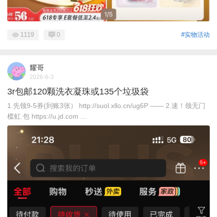
1119
0
#实物活动
耀哥
2026-6-3
3r包邮120颗洗衣凝珠或135个垃圾袋
1.先领9-5券(到账3张） http://suol.xllo.cn/ug6P —— 2.速！领无门
槛虹.包 https://u.jd.com ...