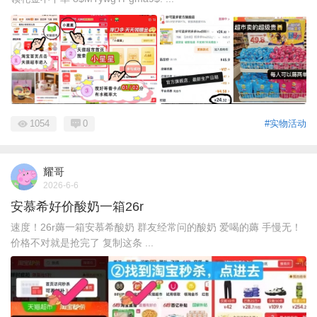
1054
0
#实物活动
耀哥
2026-6-6
安慕希好价酸奶一箱26r
速度！26r薅一箱安慕希酸奶 群友经常问的酸奶 爱喝的薅 手慢无！
价格不对就是抢完了 复制这条 ...