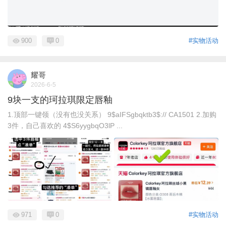
900
0
#实物活动
耀哥
2026-6-5
9块一支的珂拉琪限定唇釉
1.顶部一键领（没有也没关系） 9$aIFSgbqktb3$:// CA1501 2.加购
3件，自己喜欢的 4$S6yygbqO3lP ...
971
0
#实物活动