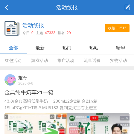
活动线报
活动线报
收藏
+1515
今日:
0
主题:
47333
排名:
29
全部
最新
热门
热帖
精华
红包活动
游戏活动
推广活动
流量话费
实物活动
耀哥
2026-6-6
金典纯牛奶车21一箱
43.8r金典高钙低脂牛奶！ 200ml12盒2箱 合21r/箱
1$LuPGgYFleTI$:// MU5183 复制去淘宝右上进直 ...