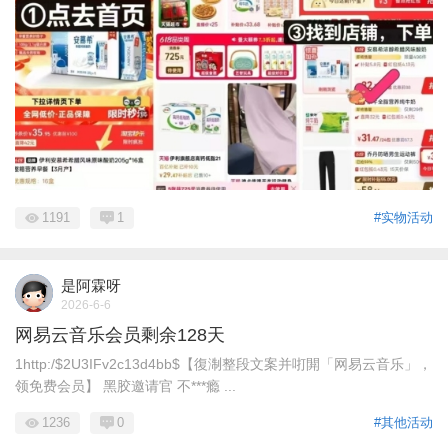
1191
1
#实物活动
是阿霖呀
2026-6-6
网易云音乐会员剩余128天
1http:/$2U3IFv2c13d4bb$【復淛整段文案并咑閞「网易云音乐」，
领免费会员】 黑胶邀请官 不***瘾 ...
1236
0
#其他活动