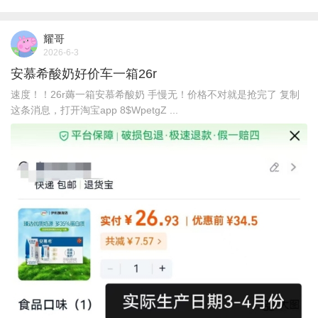
耀哥
2026-6-3
安慕希酸奶好价车一箱26r
速度！！26r薅一箱安慕希酸奶 手慢无！价格不对就是抢完了 复制
这条消息，打开淘宝app 8$WpetgZ ...