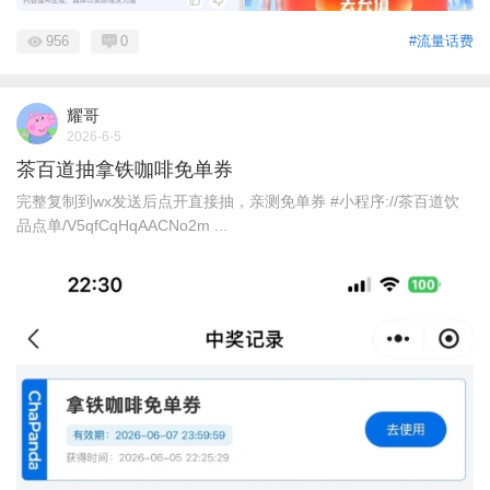
956
0
#流量话费
耀哥
2026-6-5
茶百道抽拿铁咖啡免单券
完整复制到wx发送后点开直接抽，亲测免单券 #小程序://茶百道饮
品点单/V5qfCqHqAACNo2m ...