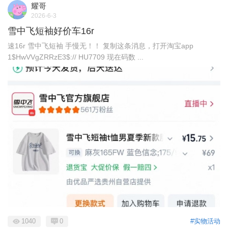
耀哥
2026-6-3
雪中飞短袖好价车16r
速16r 雪中飞短袖 手慢无！！ 复制这条消息，打开淘宝app
1$HwVVgZRRzE3$:// HU7709 现在码数 ...
1040
0
#实物活动