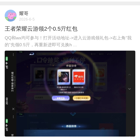
耀哥
2026-6-5
王者荣耀云游领2个0.5亓红包
QQ和wx均可参与！打开活动地址->进入云游戏领礼包->右上角“我
的”先领0.5亓，再重新进即可兑换h ...