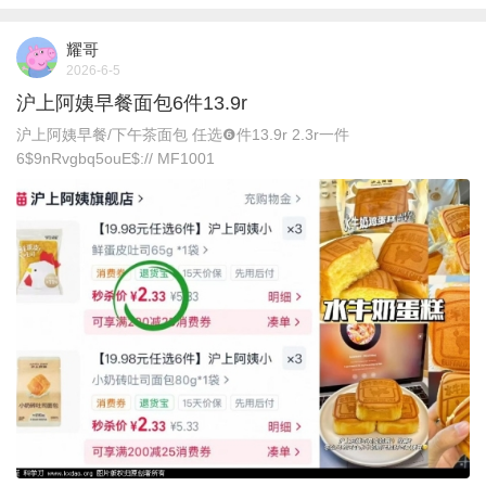
耀哥
2026-6-5
沪上阿姨早餐面包6件13.9r
沪上阿姨早餐/下午茶面包 任选❻件13.9r 2.3r一件
6$9nRvgbq5ouE$:// MF1001