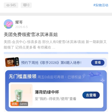
945
0
#实物活动
耀哥
2026-6-5
美团免费领蜜雪冰淇淋喜姐
美団-会员中心-惊喜多选 部分人有0蜜雪/冰淇淋/喜姐 新一期刷新又
能领了 记得点更多看 有些藏在 ...