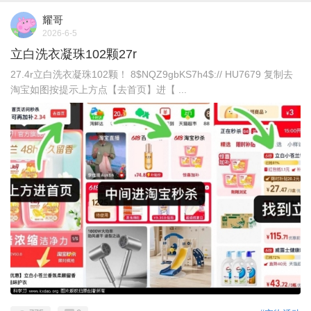
耀哥
2026-6-5
立白洗衣凝珠102颗27r
27.4r立白洗衣凝珠102颗！ 8$NQZ9gbKS7h4$:// HU7679 复制去
淘宝如图按提示上方点【去首页】进【 ...