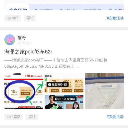
907
0
#实物活动
耀哥
2026-6-5
海澜之家polo衫车62r
——海澜之家polo衫车—— 1.复制去淘宝页面领60-10红包
0$fjaGgbKI3FL$:// MF3135 2.看图右上 ...
1032
1
#实物活动