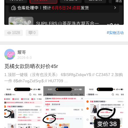
1028
0
#实物活动
耀哥
2026-6-3
觅橘女款防晒衣好价45r
1.顶部一键领（没有也没关系） 6$ISRfgZidqwY$:// CZ3457 2.加购
一件 8$dh7ogZidSrp$:// HU7709 ...