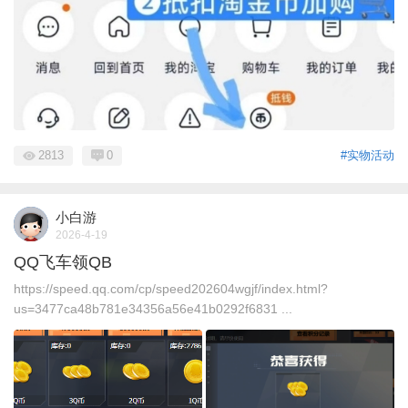
2813
0
#实物活动
小白游
2026-4-19
QQ飞车领QB
https://speed.qq.com/cp/speed202604wgjf/index.html?
us=3477ca48b781e34356a56e41b0292f6831 ...