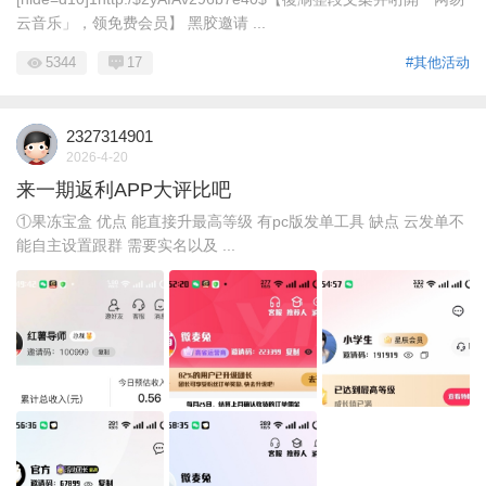
云音乐」，领免费会员】 黑胶邀请 ...
5344
17
#其他活动
2327314901
2026-4-20
来一期返利APP大评比吧
①果冻宝盒 优点 能直接升最高等级 有pc版发单工具 缺点 云发单不
能自主设置跟群 需要实名以及 ...