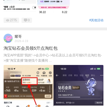
2775
0
#其他活动
耀哥
2026-4-19
淘宝钻石会员领5亓点淘红包
淘宝APP底部“我的”->会员中心->钻石及以上会员可领5亓点淘红包-
>搜“淘宝直播”随便找个直播间 ...