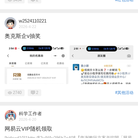
w2524110221
2026-4-22
奥克斯企v抽奖
2740
2
#其他活动
科学工作者
2026-4-20
网易云VIP随机领取
[hide=d10]1http:/$2yAfAv296b7e40$【復淛整段文案并咑閞「网易