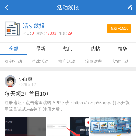
活动线报
活动线报
收藏
+1515
今日:
0
主题:
47333
排名:
29
全部
最新
热门
热帖
精华
红包活动
游戏活动
推广活动
流量话费
实物活动
小白游
2026-5-12
每天领2+ 首日10+
注册地址：点击这里跳转 APP下载：https://a.zsp55.app/ 打不开就
用流量试试,wifi关了 注册之后 ...