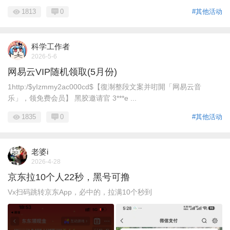
1813
0
#其他活动
科学工作者
2026-5-6
网易云VIP随机领取(5月份)
1http:/$yIzmmy2ac000cd$【復淛整段文案并咑閞「网易云音
乐」，领免费会员】 黑胶邀请官 3***e ...
1835
0
#其他活动
老婆i
2026-4-28
京东拉10个人22秒，黑号可撸
Vx扫码跳转京东App，必中的，拉满10个秒到