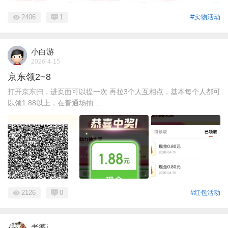
2406
1
#实物活动
小白游
2026-4-15
京东领2~8
打开京东扫，进页面可以提一次 再拉3个人互相点，基本每个人都可
以领1.88以上，在普通场抽 ...
2126
0
#红包活动
老婆i