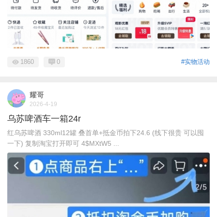
1860
0
#实物活动
耀哥
2026-4-19
乌苏啤酒车一箱24r
红乌苏啤酒 330ml12罐 叠首单+抵金币拍下24.6 (线下很贵 可以囤
一下) 复制淘宝打开即可 4$MXtW5 ...