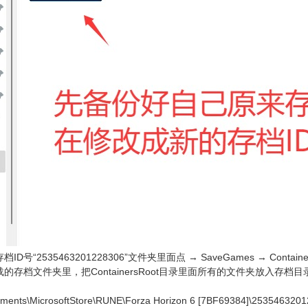
D号“2535463201228306”文件夹里面点 → SaveGames → Cont
的存档文件夹里，把ContainersRoot目录里面所有的文件夹放入存档
cuments\MicrosoftStore\RUNE\Forza Horizon 6 [7BF69384]\25354632