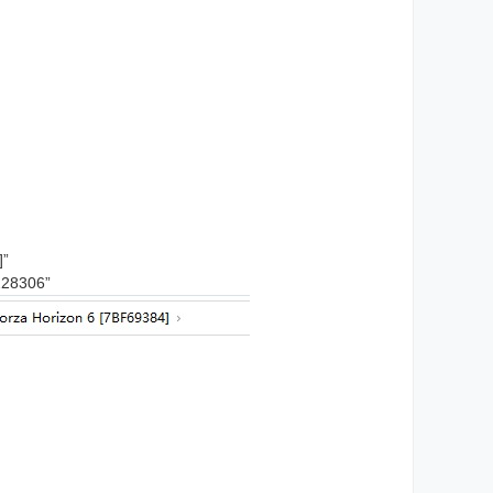
]”
306”