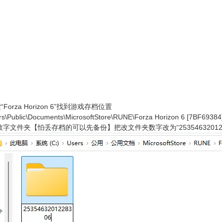
Forza Horizon 6”找到游戏存档位置
blic\Documents\MicrosoftStore\RUNE\Forza Horizon 6 [7BF69384
文件夹【怕丢存档的可以先备份】把改文件夹数字改为“2535463201228