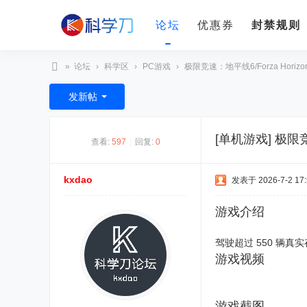
论坛
优惠券
封禁规则
»
论坛
›
科学区
›
PC游戏
›
极限竞速：地平线6/Forza Horizon
科
发新帖
学
刀
[单机游戏]
极限竞速
查看:
597
|
回复:
0
kxdao
发表于 2026-7-2 17:
游戏介绍
驾驶超过 550 辆真
游戏视频
游戏截图