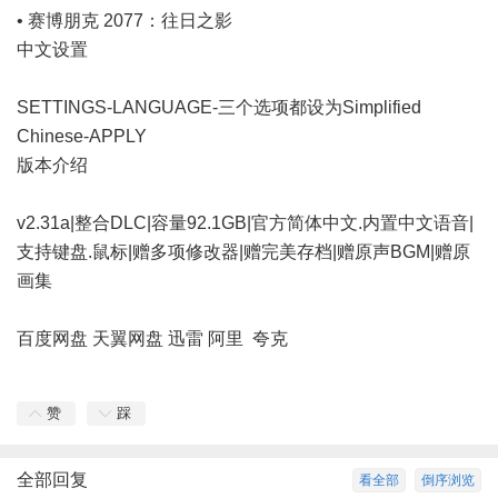
• 赛博朋克 2077：往日之影
中文设置
SETTINGS-LANGUAGE-三个选项都设为Simplified
Chinese-APPLY
版本介绍
v2.31a|整合DLC|容量92.1GB|官方简体中文.内置中文语音|
支持键盘.鼠标|赠多项修改器|赠完美存档|赠原声BGM|赠原
画集
百度网盘
天翼网盘
迅雷
阿里
夸克
赞
踩
全部回复
看全部
倒序浏览