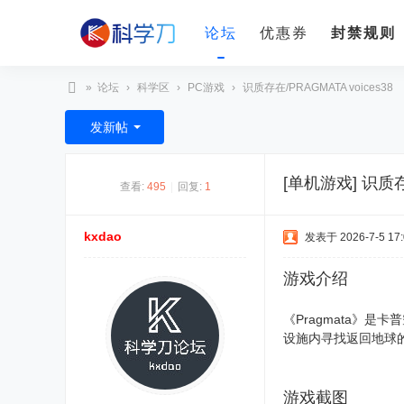
论坛
优惠券
封禁规则
»
论坛
›
科学区
›
PC游戏
›
识质存在/PRAGMATA voices38
科
发新帖
学
刀
[单机游戏]
识质存在
查看:
495
|
回复:
1
kxdao
发表于 2026-7-5 17:
游戏介绍
《Pragmata》
设施内寻找返回地球
游戏截图