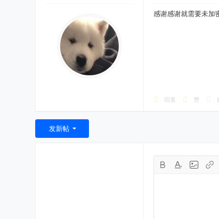
感谢感谢就需要未加
回复
赞
发新帖