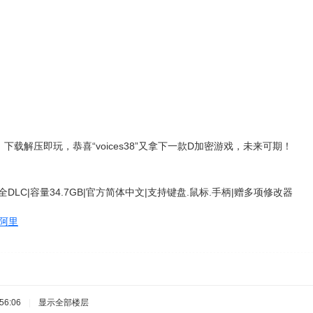
下载解压即玩，恭喜“voices38”又拿下一款D加密游戏，未来可期！
5|整合全DLC|容量34.7GB|官方简体中文|支持键盘.鼠标.手柄|赠多项修改器
阿里
56:06
|
显示全部楼层