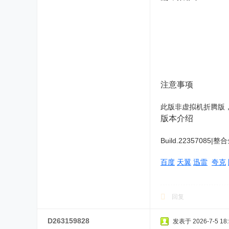
注意事项
此版非虚拟机折腾版，
版本介绍
Build.2235708
百度
天翼
迅雷
夸克
回复
D263159828
发表于 2026-7-5 18: